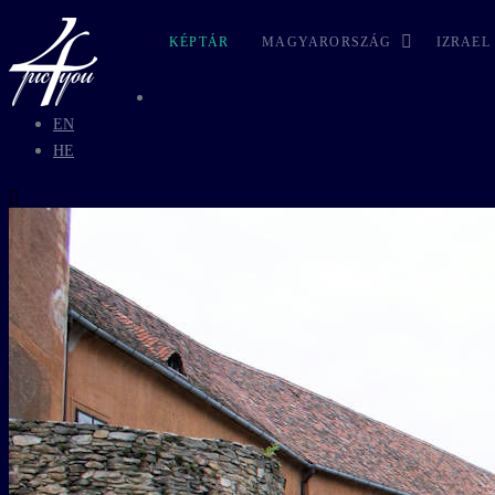
KÉPTÁR
MAGYARORSZÁG
IZRAEL
EN
HE