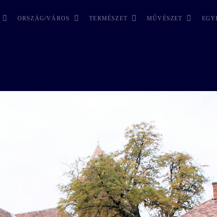
ORSZÁG/VÁROS
TERMÉSZET
MŰVÉSZET
EGY